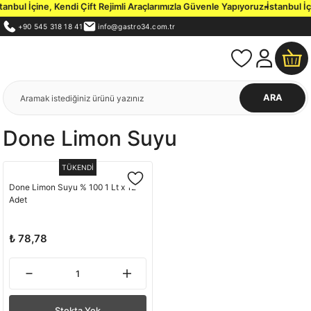
bul İçine, Kendi Çift Rejimli Araçlarımızla Güvenle Yapıyoruz.
İstanbul İçi
+90 545 318 18 41
info@gastro34.com.tr
ARA
Done Limon Suyu
TÜKENDİ
Done Limon Suyu % 100 1 Lt x 12
Adet
₺ 78,78
Stokta Yok