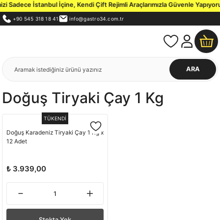
 Sadece İstanbul İçine, Kendi Çift Rejimli Araçlarımızla Güvenle Yapıyoru
+90 545 318 18 41
info@gastro34.com.tr
ARA
Doğuş Tiryaki Çay 1 Kg
TÜKENDİ
Doğuş Karadeniz Tiryaki Çay 1 Kg x
12 Adet
₺ 3.939,00
Stokta Yok