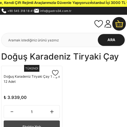
 Kendi Çift Rejimli Araçlarımızla Güvenle Yapıyoruz.
İstanbul İçi 3000 TL v
+90 545 318 18 41
info@gastro34.com.tr
ARA
Doğuş Karadeniz Tiryaki Çay
TÜKENDİ
Doğuş Karadeniz Tiryaki Çay 1 Kg x
12 Adet
₺ 3.939,00
Stokta Yok