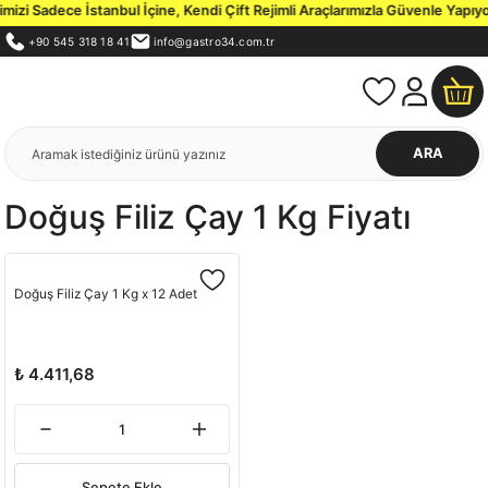
zi Sadece İstanbul İçine, Kendi Çift Rejimli Araçlarımızla Güvenle Yapıyo
+90 545 318 18 41
info@gastro34.com.tr
ARA
Doğuş Filiz Çay 1 Kg Fiyatı
Doğuş Filiz Çay 1 Kg x 12 Adet
₺ 4.411,68
Sepete Ekle