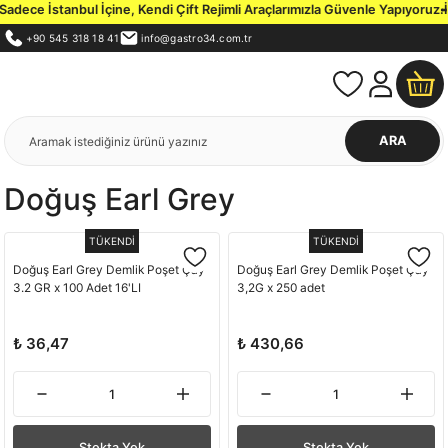
dece İstanbul İçine, Kendi Çift Rejimli Araçlarımızla Güvenle Yapıyoruz.
İs
+90 545 318 18 41
info@gastro34.com.tr
ARA
Doğuş Earl Grey
TÜKENDİ
TÜKENDİ
Doğuş Earl Grey Demlik Poşet Çay
Doğuş Earl Grey Demlik Poşet Çay
3.2 GR x 100 Adet 16'LI
3,2G x 250 adet
₺ 36,47
₺ 430,66
Stokta Yok
Stokta Yok