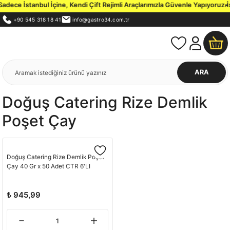
dece İstanbul İçine, Kendi Çift Rejimli Araçlarımızla Güvenle Yapıyoruz.
İs
+90 545 318 18 41
info@gastro34.com.tr
ARA
Doğuş Catering Rize Demlik
Poşet Çay
Doğuş Catering Rize Demlik Poşet
Çay 40 Gr x 50 Adet CTR 6'LI
₺ 945,99