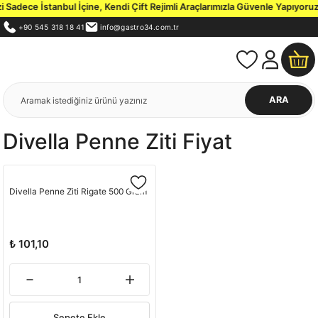
Sadece İstanbul İçine, Kendi Çift Rejimli Araçlarımızla Güvenle Yapıyoruz.
+90 545 318 18 41
info@gastro34.com.tr
ARA
Divella Penne Ziti Fiyat
Divella Penne Ziti Rigate 500 Gram
₺ 101,10
Sepete Ekle