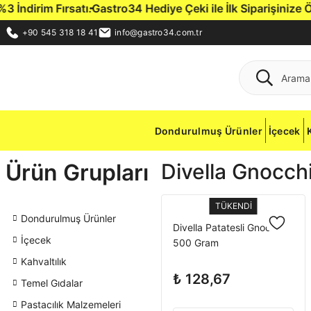
dirim Fırsatı.
Gastro34 Hediye Çeki ile İlk Siparişinize Özel
+90 545 318 18 41
info@gastro34.com.tr
Dondurulmuş Ürünler
İçecek
Ürün Grupları
Divella Gnocch
TÜKENDİ
Dondurulmuş Ürünler
Divella Patatesli Gnocchi
İçecek
500 Gram
Kahvaltılık
₺ 128,67
Temel Gıdalar
Pastacılık Malzemeleri