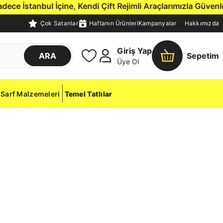
 İstanbul İçine, Kendi Çift Rejimli Araçlarımızla Güvenle Y
Çok Satanlar
Haftanın Ürünleri
Kampanyalar
Hakkımızda
Giriş Yap
ARA
Sepetim
Üye Ol
Sarf Malzemeleri
Temel Tatlılar