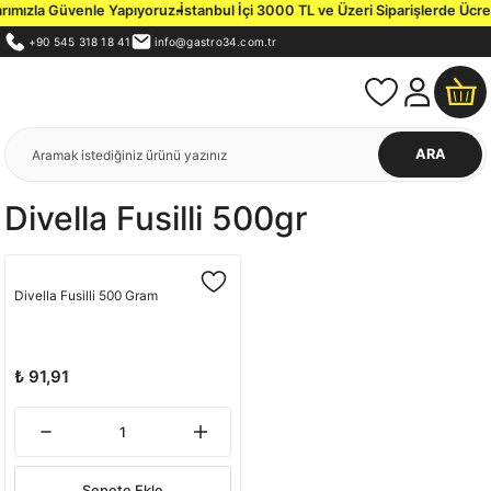
rımızla Güvenle Yapıyoruz.
İstanbul İçi 3000 TL ve Üzeri Siparişlerde Ücret
+90 545 318 18 41
info@gastro34.com.tr
ARA
Divella Fusilli 500gr
Divella Fusilli 500 Gram
₺ 91,91
Sepete Ekle