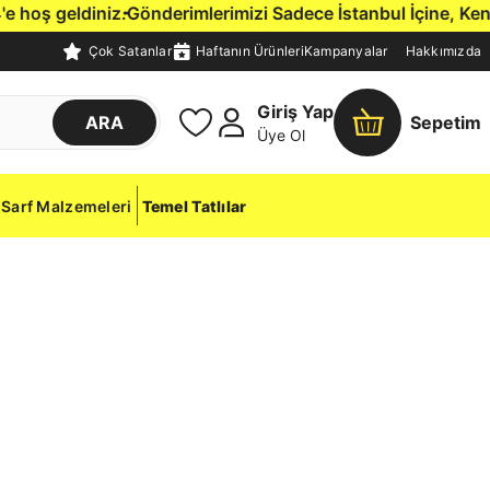
oş geldiniz.
Gönderimlerimizi Sadece İstanbul İçine, Kendi Ç
Çok Satanlar
Haftanın Ürünleri
Kampanyalar
Hakkımızda
Giriş Yap
ARA
Sepetim
Üye Ol
Sarf Malzemeleri
Temel Tatlılar