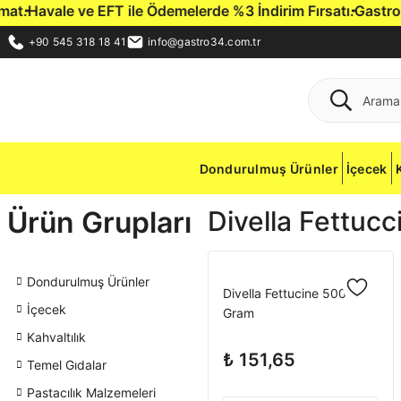
.
Havale ve EFT ile Ödemelerde %3 İndirim Fırsatı.
Gastro34 H
+90 545 318 18 41
info@gastro34.com.tr
Dondurulmuş Ürünler
İçecek
Ürün Grupları
Divella Fettucc
Dondurulmuş Ürünler
Divella Fettucine 500
İçecek
Gram
Kahvaltılık
₺ 151,65
Temel Gıdalar
Pastacılık Malzemeleri