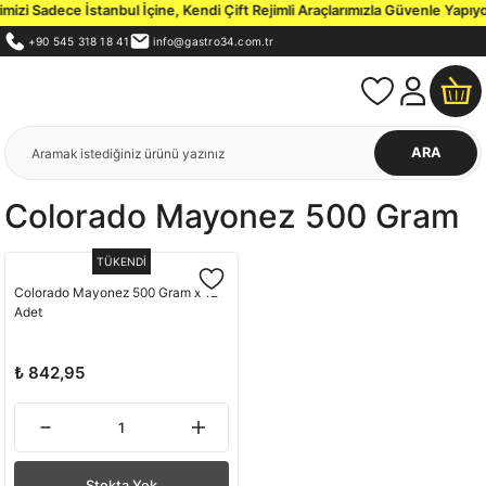
zi Sadece İstanbul İçine, Kendi Çift Rejimli Araçlarımızla Güvenle Yapıyo
+90 545 318 18 41
info@gastro34.com.tr
ARA
Colorado Mayonez 500 Gram
TÜKENDİ
Colorado Mayonez 500 Gram x 12
Adet
₺ 842,95
Stokta Yok