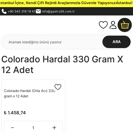
anbul İçine, Kendi Çift Rejimli Araçlarımızla Güvenle Yapıyoruz.
İstanbul İ
+90 545 318 18 41
info@gastro34.com.tr
ARA
Colorado Hardal 330 Gram X
12 Adet
Colorado Hardal (Orta Acı) 330
gram x 12 Adet
₺ 1.458,74