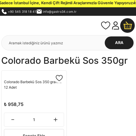
dece İstanbul İçine, Kendi Çift Rejimli Araçlarımızla Güvenle Yapıyoruz.
İs
+90 545 318 18 41
info@gastro34.com.tr
ARA
Colorado Barbekü Sos 350gr
Colorado Barbekü Sos 350 gram x
12 Adet
₺ 958,75
Sepete Ekle