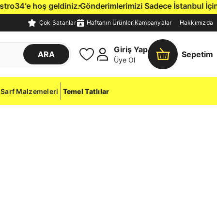
34'e hoş geldiniz.
Gönderimlerimizi Sadece İstanbul İçine, K
Çok Satanlar
Haftanın Ürünleri
Kampanyalar
Hakkımızda
Giriş Yap
ARA
Sepetim
Üye Ol
Sarf Malzemeleri
Temel Tatlılar