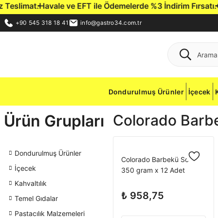
slimat.
Havale ve EFT ile Ödemelerde %3 İndirim Fırsatı.
Gast
+90 545 318 18 41
info@gastro34.com.tr
Dondurulmuş Ürünler
İçecek
Ürün Grupları
Colorado Barb
Dondurulmuş Ürünler
Colorado Barbekü Sos
İçecek
350 gram x 12 Adet
Kahvaltılık
₺ 958,75
Temel Gıdalar
Pastacılık Malzemeleri