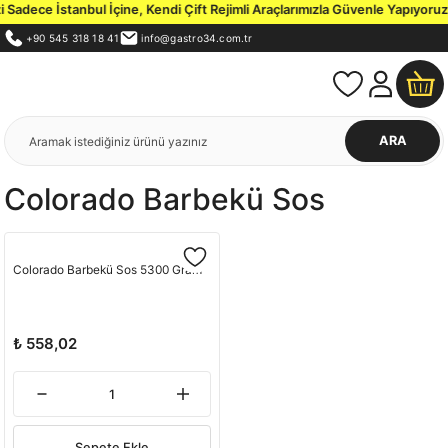
Sadece İstanbul İçine, Kendi Çift Rejimli Araçlarımızla Güvenle Yapıyoruz.
+90 545 318 18 41
info@gastro34.com.tr
ARA
Colorado Barbekü Sos
Colorado Barbekü Sos 5300 Gram
₺ 558,02
Sepete Ekle