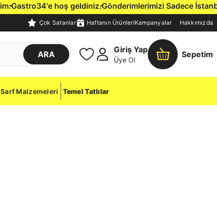
Gastro34'e hoş geldiniz.
Gönderimlerimizi Sadece İstanbul İç
Çok Satanlar
Haftanın Ürünleri
Kampanyalar
Hakkımızda
Giriş Yap
ARA
Sepetim
Üye Ol
Sarf Malzemeleri
Temel Tatlılar