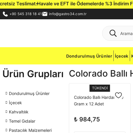
siz Teslimat.
Havale ve EFT ile Ödemelerde %3 İndirim Fırsat
+90 545 318 18 41
info@gastro34.com.tr
Dondurulmuş Ürünler
İçecek
Ürün Grupları
Colorado Ballı
TÜKENDİ
Dondurulmuş Ürünler
Colorado Ballı Hardal 330
İçecek
Gram x 12 Adet
Kahvaltılık
₺ 984,75
Temel Gıdalar
Pastacılık Malzemeleri