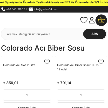
i Siparişlerde Ücretsiz Teslimat.
Havale ve EFT ile Ödemelerde %3 İndirim 
+90 545 318 18 41
info@gastro34.com.tr
ARA
Colorado Acı Biber Sosu
Colorado Acı Sos 2 Litre
Colorado Acı Biber Sosu 100 ml x
12 Adet
₺ 359,91
₺ 701,14
Sepete Ekle
Sepete Ekle