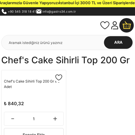
raçlarımızla Güvenle Yapıyoruz.
İstanbul İçi 3000 TL ve Üzeri Siparişlerde 
+90 545 318 18 41
info@gastro34.com.tr
ARA
Chef's Cake Sihirli Top 200 Gr
Chef's Cake Sihirli Top 200 Gr x 6
Adet
₺ 840,32
Sepete Ekle