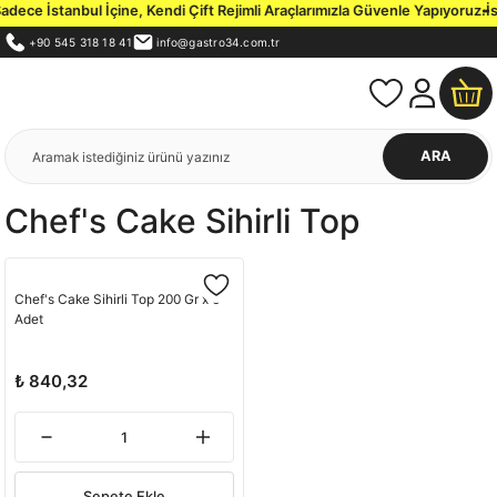
ece İstanbul İçine, Kendi Çift Rejimli Araçlarımızla Güvenle Yapıyoruz.
İst
+90 545 318 18 41
info@gastro34.com.tr
ARA
Chef's Cake Sihirli Top
Chef's Cake Sihirli Top 200 Gr x 6
Adet
₺ 840,32
Sepete Ekle