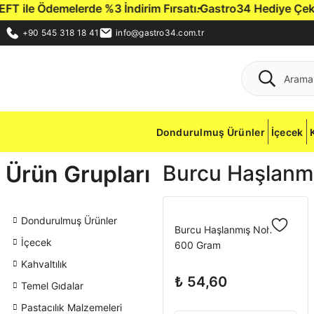
 ile Ödemelerde %3 İndirim Fırsatı.
Gastro34 Hediye Çeki ile
+90 545 318 18 41
info@gastro34.com.tr
Dondurulmuş Ürünler
İçecek
Ürün Grupları
Burcu Haşlanm
Dondurulmuş Ürünler
Burcu Haşlanmış Nohut
İçecek
600 Gram
Kahvaltılık
₺ 54,60
Temel Gıdalar
Pastacılık Malzemeleri