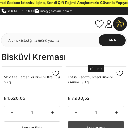
zi Sadece İstanbul İçine, Kendi Çift Rejimli Araçlarımızla Güvenle Yapıyor
+90 545 318 18 41
info@gastro34.com.tr
ARA
Bisküvi Kreması
TÜKENDİ
Mcvities Parçacıklı Bisküvi Kreması
Lotus Biscoff Spread Bisküvi
5 Kg
Kreması 8 Kg
₺ 1.620,05
₺ 7.930,52
Sepete Ekle
Stokta Yok