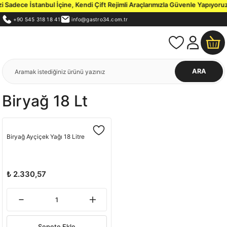
Sadece İstanbul İçine, Kendi Çift Rejimli Araçlarımızla Güvenle Yapıyoruz.
+90 545 318 18 41
info@gastro34.com.tr
ARA
Biryağ 18 Lt
Biryağ Ayçiçek Yağı 18 Litre
₺ 2.330,57
Sepete Ekle