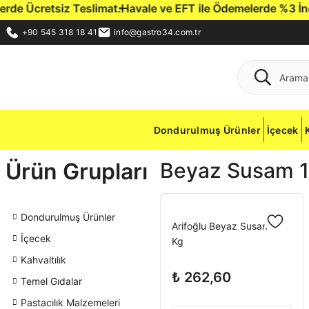
e Ücretsiz Teslimat.
Havale ve EFT ile Ödemelerde %3 İndirim
+90 545 318 18 41
info@gastro34.com.tr
Dondurulmuş Ürünler
İçecek
Ürün Grupları
Beyaz Susam 1 
Dondurulmuş Ürünler
Arifoğlu Beyaz Susam 1
İçecek
Kg
Kahvaltılık
₺ 262,60
Temel Gıdalar
Pastacılık Malzemeleri