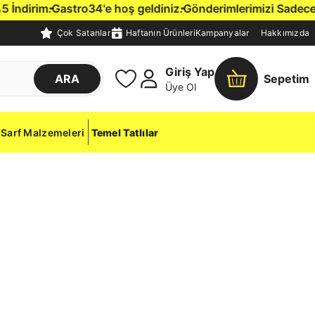
dirim.
Gastro34'e hoş geldiniz.
Gönderimlerimizi Sadece İsta
Çok Satanlar
Haftanın Ürünleri
Kampanyalar
Hakkımızda
Giriş Yap
ARA
Sepetim
Üye Ol
Sarf Malzemeleri
Temel Tatlılar