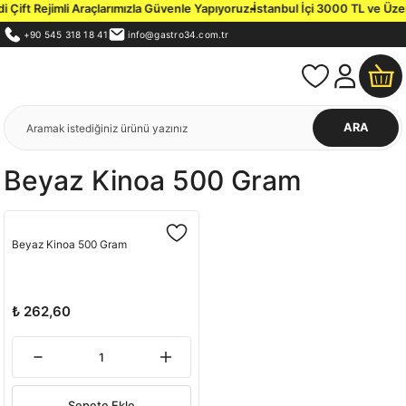
Çift Rejimli Araçlarımızla Güvenle Yapıyoruz.
İstanbul İçi 3000 TL ve Üzeri
+90 545 318 18 41
info@gastro34.com.tr
ARA
Beyaz Kinoa 500 Gram
Beyaz Kinoa 500 Gram
₺ 262,60
Sepete Ekle