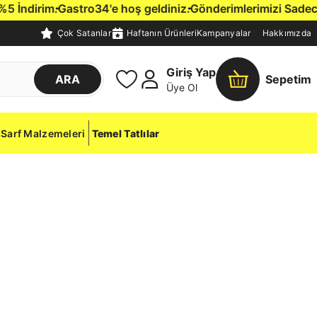
İndirim.
Gastro34'e hoş geldiniz.
Gönderimlerimizi Sadece İs
Çok Satanlar
Haftanın Ürünleri
Kampanyalar
Hakkımızda
Giriş Yap
ARA
Sepetim
Üye Ol
Sarf Malzemeleri
Temel Tatlılar