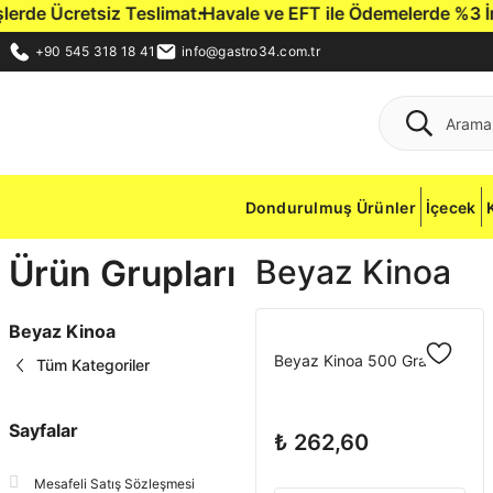
rde Ücretsiz Teslimat.
Havale ve EFT ile Ödemelerde %3 İndir
+90 545 318 18 41
info@gastro34.com.tr
Dondurulmuş Ürünler
İçecek
Ürün Grupları
Beyaz Kinoa
Beyaz Kinoa
Beyaz Kinoa 500 Gram
Tüm Kategoriler
Sayfalar
₺ 262,60
Mesafeli Satış Sözleşmesi