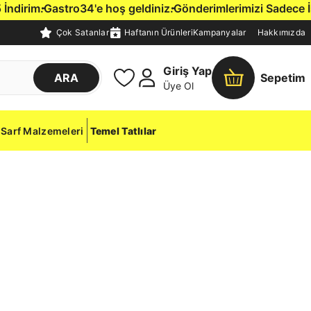
irim.
Gastro34'e hoş geldiniz.
Gönderimlerimizi Sadece İstan
Çok Satanlar
Haftanın Ürünleri
Kampanyalar
Hakkımızda
Giriş Yap
ARA
Sepetim
Üye Ol
Sarf Malzemeleri
Temel Tatlılar