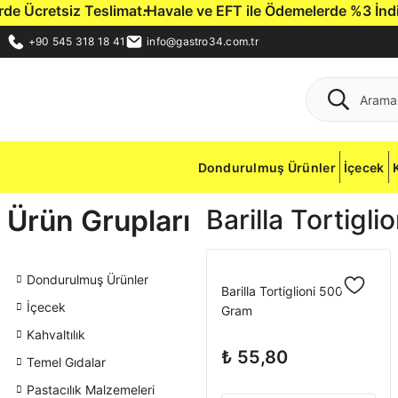
 Ücretsiz Teslimat.
Havale ve EFT ile Ödemelerde %3 İndirim 
+90 545 318 18 41
info@gastro34.com.tr
Dondurulmuş Ürünler
İçecek
Ürün Grupları
Barilla Tortigl
Dondurulmuş Ürünler
Barilla Tortiglioni 500
İçecek
Gram
Kahvaltılık
₺ 55,80
Temel Gıdalar
Pastacılık Malzemeleri