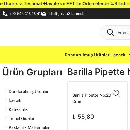
Ücretsiz Teslimat.
Havale ve EFT ile Ödemelerde %3 İndirim Fı
+90 545 318 18 41
info@gastro34.com.tr
Dondurulmuş Ürünler
İçecek
Ürün Grupları
Barilla Pipett
Dondurulmuş Ürünler
Barilla Pipette No:20 500
İçecek
Gram
Kahvaltılık
₺ 55,80
Temel Gıdalar
Pastacılık Malzemeleri