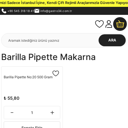
zi Sadece İstanbul İçine, Kendi Çift Rejimli Araçlarımızla Güvenle Yapıyor
+90 545 318 18 41
info@gastro34.com.tr
ARA
Barilla Pipette Makarna
Barilla Pipette No:20 500 Gram
₺ 55,80
Sepete Ekle