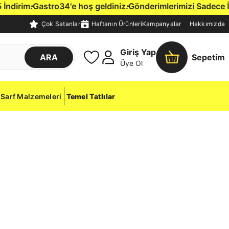
irim.
Gastro34'e hoş geldiniz.
Gönderimlerimizi Sadece İstan
Çok Satanlar
Haftanın Ürünleri
Kampanyalar
Hakkımızda
Giriş Yap
ARA
Sepetim
Üye Ol
Sarf Malzemeleri
Temel Tatlılar