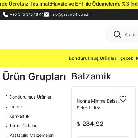
 Ücretsiz Teslimat.
Havale ve EFT ile Ödemelerde %3 İndirim 
+90 545 318 18 41
info@gastro34.com.tr
Dondurulmuş Ürünler
İçecek
Ürün Grupları
Balzamik
Dondurulmuş Ürünler
Nonna Mimma Balsamik
İçecek
Sirke 1 Litre
Kahvaltılık
₺ 284,92
Temel Gıdalar
Pastacılık Malzemeleri