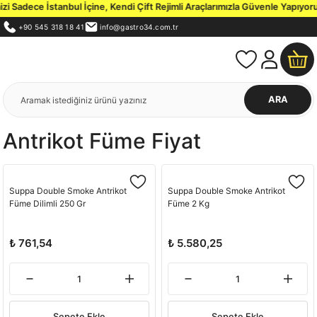
 Sadece İstanbul İçine, Kendi Çift Rejimli Araçlarımızla Güvenle Yapıyoruz
+90 545 318 18 41
info@gastro34.com.tr
ARA
Antrikot Füme Fiyat
Suppa Double Smoke Antrikot
Suppa Double Smoke Antrikot
Füme Dilimli 250 Gr
Füme 2 Kg
₺ 761,54
₺ 5.580,25
Sepete Ekle
Sepete Ekle