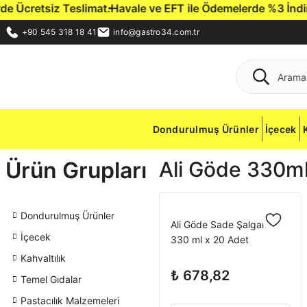
Ücretsiz Teslimat.
Havale ve EFT ile Ödemelerde %3 İndirim F
+90 545 318 18 41
info@gastro34.com.tr
Dondurulmuş Ürünler
İçecek
Ürün Grupları
Ali Göde 330ml
Dondurulmuş Ürünler
Ali Göde Sade Şalgam
İçecek
330 ml x 20 Adet
Kahvaltılık
₺ 678,82
Temel Gıdalar
Pastacılık Malzemeleri