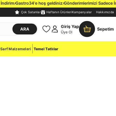
rim.
Gastro34'e hoş geldiniz.
Gönderimlerimizi Sadece İstanb
Çok Satanlar
Haftanın Ürünleri
Kampanyalar
Hakkımızda
Giriş Yap
ARA
Sepetim
Üye Ol
Sarf Malzemeleri
Temel Tatlılar