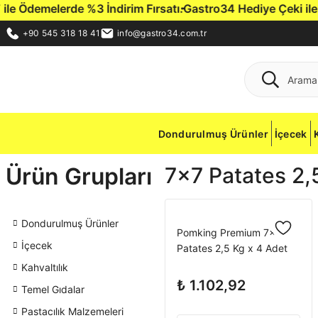
 Ödemelerde %3 İndirim Fırsatı.
Gastro34 Hediye Çeki ile İlk 
+90 545 318 18 41
info@gastro34.com.tr
Dondurulmuş Ürünler
İçecek
Ürün Grupları
7x7 Patates 2,
Dondurulmuş Ürünler
Pomking Premium 7x7
İçecek
Patates 2,5 Kg x 4 Adet
Kahvaltılık
₺ 1.102,92
Temel Gıdalar
Pastacılık Malzemeleri