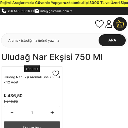
ejimli Araçlarımızla Güvenle Yapıyoruz.
İstanbul İçi 3000 TL ve Üzeri Sipar
+90 545 318 18 41
info@gastro34.com.tr
ARA
Uludağ Nar Ekşisi 750 Ml
TÜKENDİ
Uludağ Nar Ekşi Aromalı Sos 750 ml
x 12 Adet
₺ 436,50
₺ 545,62
Stokta Yok