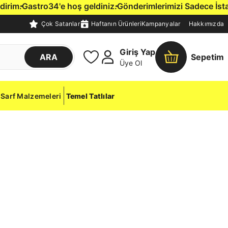
im.
Gastro34'e hoş geldiniz.
Gönderimlerimizi Sadece İstanbu
Çok Satanlar
Haftanın Ürünleri
Kampanyalar
Hakkımızda
Giriş Yap
ARA
Sepetim
Üye Ol
Sarf Malzemeleri
Temel Tatlılar