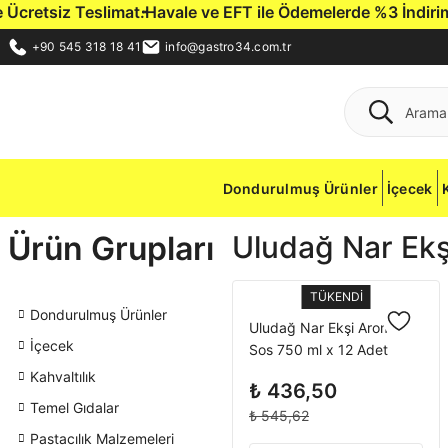
cretsiz Teslimat.
Havale ve EFT ile Ödemelerde %3 İndirim Fı
+90 545 318 18 41
info@gastro34.com.tr
Dondurulmuş Ürünler
İçecek
Ürün Grupları
Uludağ Nar Ekş
TÜKENDİ
Dondurulmuş Ürünler
Uludağ Nar Ekşi Aromalı
İçecek
Sos 750 ml x 12 Adet
Kahvaltılık
₺ 436,50
Temel Gıdalar
₺ 545,62
Pastacılık Malzemeleri