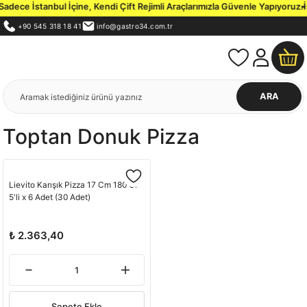
dece İstanbul İçine, Kendi Çift Rejimli Araçlarımızla Güvenle Yapıyoruz.
İs
+90 545 318 18 41
info@gastro34.com.tr
ARA
Toptan Donuk Pizza
Lievito Karışık Pizza 17 Cm 180 Gr
5'li x 6 Adet (30 Adet)
₺ 2.363,40
Sepete Ekle