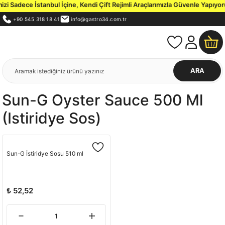
i Sadece İstanbul İçine, Kendi Çift Rejimli Araçlarımızla Güvenle Yapıyoru
+90 545 318 18 41
info@gastro34.com.tr
ARA
Sun-G Oyster Sauce 500 Ml
(istiridye Sos)
Sun-G İstiridye Sosu 510 ml
₺ 52,52