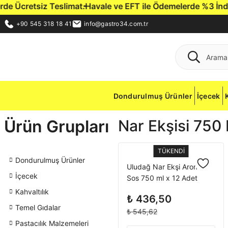
 Ücretsiz Teslimat.
Havale ve EFT ile Ödemelerde %3 İndirim 
+90 545 318 18 41
info@gastro34.com.tr
Dondurulmuş Ürünler
İçecek
Ürün Grupları
Nar Ekşisi 750
TÜKENDİ
Dondurulmuş Ürünler
Uludağ Nar Ekşi Aromalı
İçecek
Sos 750 ml x 12 Adet
Kahvaltılık
₺ 436,50
Temel Gıdalar
₺ 545,62
Pastacılık Malzemeleri