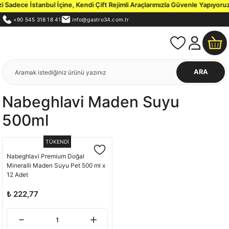
Sadece İstanbul İçine, Kendi Çift Rejimli Araçlarımızla Güvenle Yapıyoruz.
+90 545 318 18 41
info@gastro34.com.tr
ARA
Nabeghlavi Maden Suyu
500ml
TÜKENDİ
Nabeghlavi Premium Doğal
Mineralli Maden Suyu Pet 500 ml x
12 Adet
₺ 222,77