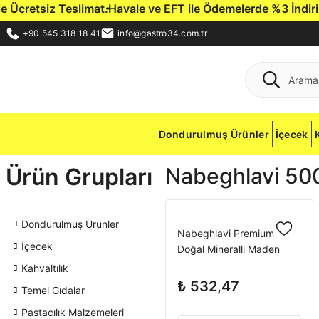
cretsiz Teslimat.
Havale ve EFT ile Ödemelerde %3 İndirim Fı
+90 545 318 18 41
info@gastro34.com.tr
Dondurulmuş Ürünler
İçecek
Ürün Grupları
Nabeghlavi 500
Dondurulmuş Ürünler
Nabeghlavi Premium
İçecek
Doğal Mineralli Maden
Suyu Cam 500 ml x 12
Kahvaltılık
Adet
₺ 532,47
Temel Gıdalar
Pastacılık Malzemeleri