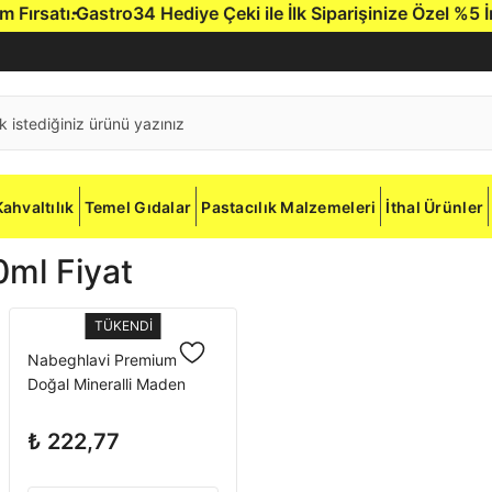
rsatı.
Gastro34 Hediye Çeki ile İlk Siparişinize Özel %5 İndir
Kahvaltılık
Temel Gıdalar
Pastacılık Malzemeleri
İthal Ürünler
ml Fiyat
TÜKENDİ
Nabeghlavi Premium
Doğal Mineralli Maden
Suyu Pet 500 ml x 12
Adet
₺ 222,77