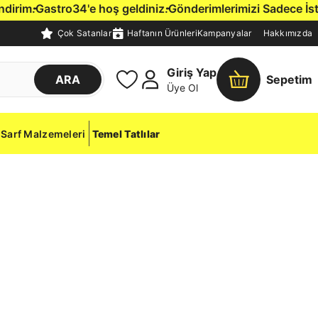
im.
Gastro34'e hoş geldiniz.
Gönderimlerimizi Sadece İstanbu
Çok Satanlar
Haftanın Ürünleri
Kampanyalar
Hakkımızda
Giriş Yap
ARA
Sepetim
Üye Ol
Sarf Malzemeleri
Temel Tatlılar