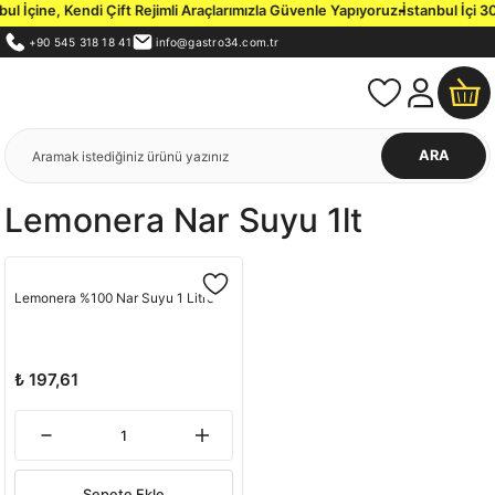
 İçine, Kendi Çift Rejimli Araçlarımızla Güvenle Yapıyoruz.
İstanbul İçi 30
+90 545 318 18 41
info@gastro34.com.tr
ARA
Lemonera Nar Suyu 1lt
Lemonera %100 Nar Suyu 1 Litre
₺ 197,61
Sepete Ekle