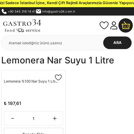
 Sadece İstanbul İçine, Kendi Çift Rejimli Araçlarımızla Güvenle Yapıyoru
+90 545 318 18 41
info@gastro34.com.tr
ARA
Lemonera Nar Suyu 1 Litre
Lemonera %100 Nar Suyu 1 Litre
₺ 197,61