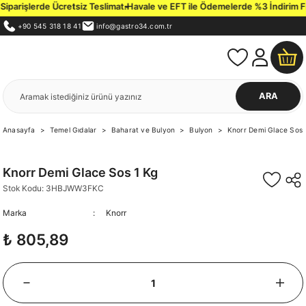
iparişlerde Ücretsiz Teslimat.
Havale ve EFT ile Ödemelerde %3 İndirim Fırs
+90 545 318 18 41
info@gastro34.com.tr
ARA
Anasayfa
Temel Gıdalar
Baharat ve Bulyon
Bulyon
Knorr Demi Glace Sos 
Knorr Demi Glace Sos 1 Kg
Stok Kodu: 3HBJWW3FKC
Marka
Knorr
₺ 805,89