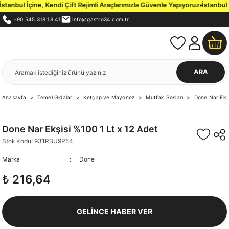
anbul İçine, Kendi Çift Rejimli Araçlarımızla Güvenle Yapıyoruz.
İstanbul İ
+90 545 318 18 41
info@gastro34.com.tr
ARA
Anasayfa
Temel Gıdalar
Ketçap ve Mayonez
Mutfak Sosları
Done Nar Ekşi
Done Nar Ekşisi %100 1 Lt x 12 Adet
Stok Kodu: 931RBU9P54
Marka
Done
₺ 216,64
GELİNCE HABER VER