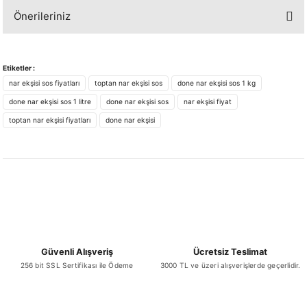
Önerileriniz
Yorum Yaz
Bu ürünün fiyat bilgisi, resim, ürün açıklamalarında ve diğer konularda
yetersiz gördüğünüz noktaları öneri formunu kullanarak tarafımıza
Etiketler :
iletebilirsiniz.
nar ekşisi sos fiyatları
toptan nar ekşisi sos
done nar ekşisi sos 1 kg
Görüş ve önerileriniz için teşekkür ederiz.
done nar ekşisi sos 1 litre
done nar ekşisi sos
nar ekşisi fiyat
toptan nar ekşisi fiyatları
done nar ekşisi
Ürün resmi kalitesiz, bozuk veya görüntülenemiyor.
Ürün açıklamasında eksik bilgiler bulunuyor.
Ürün bilgilerinde hatalar bulunuyor.
Ürün fiyatı diğer sitelerden daha pahalı.
Bu ürüne benzer farklı alternatifler olmalı.
Güvenli Alışveriş
Ücretsiz Teslimat
256 bit SSL Sertifikası ile Ödeme
3000 TL ve üzeri alışverişlerde geçerlidir.
Gönder