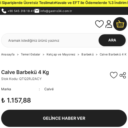
Siparişlerde Ücretsiz Teslimat.
Havale ve EFT ile Ödemelerde %3 İndirim Fır
+90 545 318 18 41
info@gastro34.com.tr
ARA
Anasayfa
Temel Gıdalar
Ketçap ve Mayonez
Barbekü
Calve Barbekü 4 K
Calve Barbekü 4 Kg
Stok Kodu: QTQ2RJ2ACY
Marka
Calvé
₺ 1.157,88
GELİNCE HABER VER