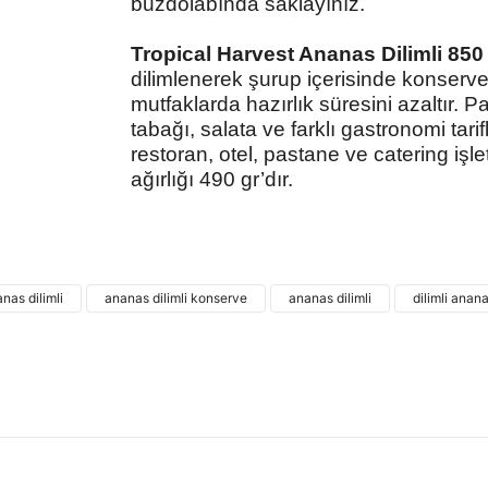
buzdolabında saklayınız.
Tropical Harvest Ananas Dilimli 850
dilimlenerek şurup içerisinde konserve
mutfaklarda hazırlık süresini azaltır.
tabağı, salata ve farklı gastronomi tarif
restoran, otel, pastane ve catering işl
ağırlığı 490 gr’dır.
Bu ürünün fiyat bilgisi, resim, ürün açıklamalarında
kullanarak tarafımıza iletebilirsiniz.
Bu ürü
Görüş ve önerileriniz için teşekkür ederiz.
nas dilimli
ananas dilimli konserve
ananas dilimli
dilimli anan
Ürün resmi kalitesiz, bozuk veya görüntülenemiyor.
Ürün açıklamasında eksik bilgiler bulunuyor.
Ürün bilgilerinde hatalar bulunuyor.
Ürün fiyatı diğer sitelerden daha pahalı.
Bu ürüne benzer farklı alternatifler olmalı.