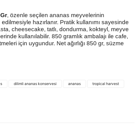
 Gr
, özenle seçilen ananas meyvelerinin
 edilmesiyle hazırlanır. Pratik kullanımı sayesinde
 Pasta, cheesecake, tatlı, dondurma, kokteyl, meyve
lerinde kullanılabilir. 850 gramlık ambalajı ile cafe,
etmeleri için uygundur. Net ağırlığı 850 gr, süzme
 ve diğer konularda yetersiz gördüğünüz noktaları öneri formunu
ne ilk yorumu siz yapın!
as
dilimli ananas konservesi
ananas
tropical harvest
Yorum Yaz