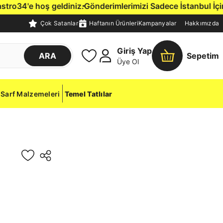
 geldiniz.
Gönderimlerimizi Sadece İstanbul İçine, Kendi Çif
Çok Satanlar
Haftanın Ürünleri
Kampanyalar
Hakkımızda
Giriş Yap
ARA
Sepetim
Üye Ol
Sarf Malzemeleri
Temel Tatlılar