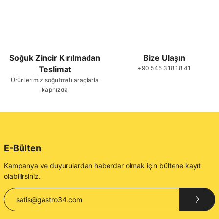
Soğuk Zincir Kırılmadan
Bize Ulaşın
Gönder
Teslimat
+90 545 318 18 41
Ürünlerimiz soğutmalı araçlarla
kapnızda
E-Bülten
Kampanya ve duyurulardan haberdar olmak için bültene kayıt
olabilirsiniz.