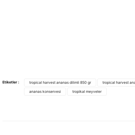
Etiketler :
tropical harvest ananas dilimli 850 gr
tropical harvest ana
ananas konservesi
tropikal meyveler