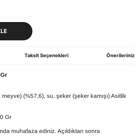
KLE
Taksit Seçenekleri
Önerileriniz
 Gr
eyve) (%57,6), su, şeker (şeker kamışı) Asitlik
0 Gr
amda muhafaza ediniz. Açıldıktan sonra