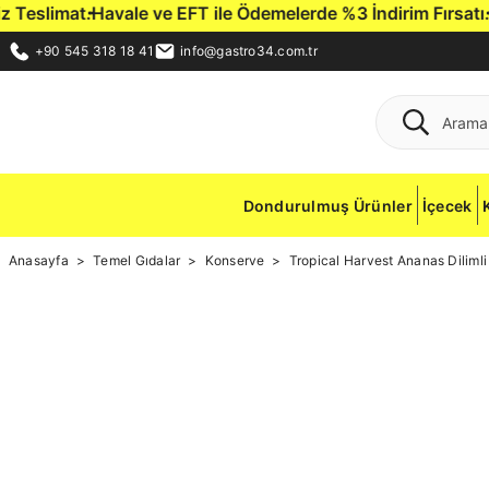
avale ve EFT ile Ödemelerde %3 İndirim Fırsatı.
Gastro34 Hed
+90 545 318 18 41
info@gastro34.com.tr
Dondurulmuş Ürünler
İçecek
Anasayfa
Temel Gıdalar
Konserve
Tropical Harvest Ananas Dilimli