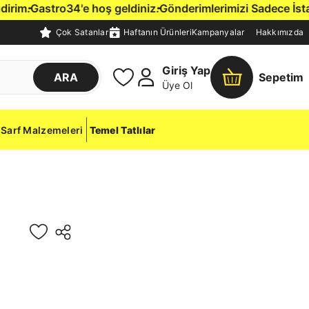
im.
Gastro34'e hoş geldiniz.
Gönderimlerimizi Sadece İstanbul
Çok Satanlar
Haftanın Ürünleri
Kampanyalar
Hakkımızda
Giriş Yap
ARA
Sepetim
Üye Ol
Sarf Malzemeleri
Temel Tatlılar