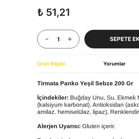
₺ 51,21
SEPETE E
Ürün Bilgisi
Yorumlar
Tirmata Panko Yeşil Sebze 200 Gr
İçindekiler:
Buğday Unu, Su, Ekmek M
(kalsiyum karbonat).
Antioksidan (asko
amilaz. hemiselülaz, lipaz), Renklendiri
Alerjen Uyarısı:
Gluten içerir.