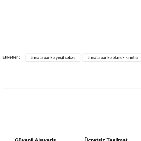
Etiketler :
tirmata panko yeşil sebze
tirmata panko ekmek kırıntısı
Güvenli Alışveriş
Ücretsiz Teslimat