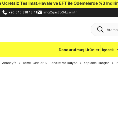
cretsiz Teslimat.
Havale ve EFT ile Ödemelerde %3 İndirim Fır
+90 545 318 18 41
info@gastro34.com.tr
Dondurulmuş Ürünler
İçecek
Anasayfa
Temel Gıdalar
Baharat ve Bulyon
Kaplama Harçları
P