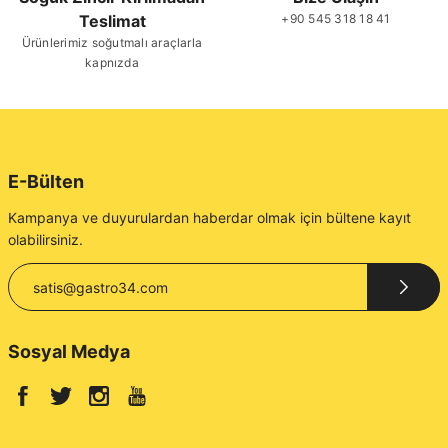
Teslimat
+90 545 318 18 41
Gönder
Ürünlerimiz soğutmalı araçlarla
kapnızda
E-Bülten
Kampanya ve duyurulardan haberdar olmak için bültene kayıt
olabilirsiniz.
Sosyal Medya