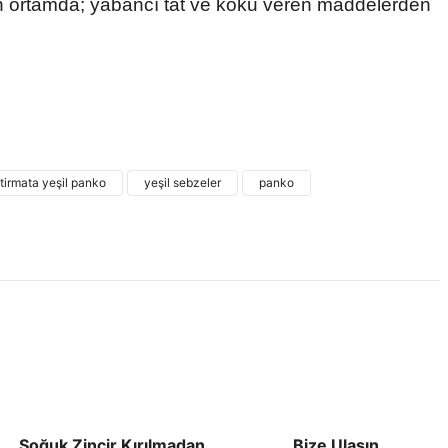
an ortamda; yabancı tat ve koku veren maddelerden
 ve diğer konularda yetersiz gördüğünüz noktaları öneri formunu
ne ilk yorumu siz yapın!
tirmata yeşil panko
yeşil sebzeler
panko
Yorum Yaz
Soğuk Zincir Kırılmadan
Bize Ulaşın