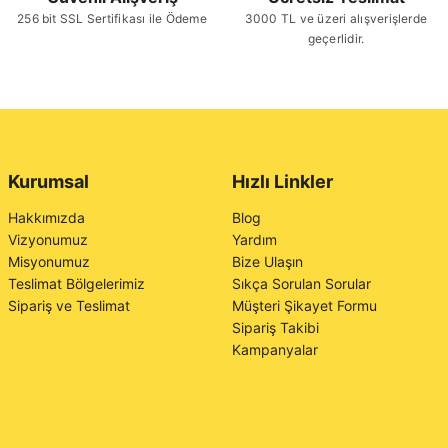
256 bit SSL Sertifikası ile Ödeme
3000 TL ve üzeri alışverişlerde
geçerlidir.
Kurumsal
Hızlı Linkler
Hakkımızda
Blog
Vizyonumuz
Yardım
Misyonumuz
Bize Ulaşın
Teslimat Bölgelerimiz
Sıkça Sorulan Sorular
Sipariş ve Teslimat
Müşteri Şikayet Formu
Sipariş Takibi
Kampanyalar