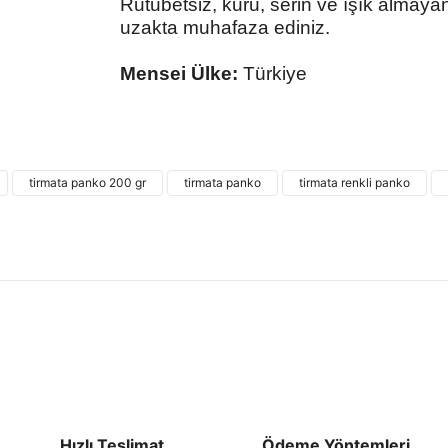
Rutubetsiz, kuru, serin ve ışık almay
uzakta muhafaza ediniz.
Mensei Ülke:
Türkiye
Bu ürünün fiyat bilgisi, resim, ürün açıklamalarında
kullanarak tarafımıza iletebilirsiniz.
Bu ürü
Görüş ve önerileriniz için teşekkür ederiz.
tirmata panko 200 gr
tirmata panko
tirmata renkli panko
Ürün resmi kalitesiz, bozuk veya görüntülenemiyor.
Ürün açıklamasında eksik bilgiler bulunuyor.
Ürün bilgilerinde hatalar bulunuyor.
Ürün fiyatı diğer sitelerden daha pahalı.
Bu ürüne benzer farklı alternatifler olmalı.
Hızlı Teslimat
Ödeme Yöntemleri