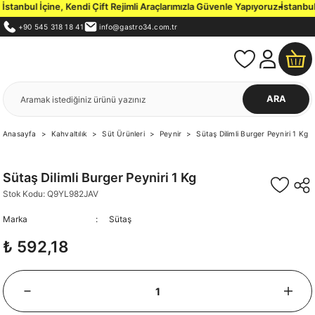
tanbul İçine, Kendi Çift Rejimli Araçlarımızla Güvenle Yapıyoruz.
İstanbul 
+90 545 318 18 41
info@gastro34.com.tr
ARA
Anasayfa
Kahvaltılık
Süt Ürünleri
Peynir
Sütaş Dilimli Burger Peyniri 1 Kg
Sütaş Dilimli Burger Peyniri 1 Kg
Stok Kodu: Q9YL982JAV
Marka
Sütaş
₺ 592,18