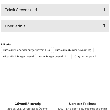
Taksit Seçenekleri
Bu ürüne ilk yorumu siz yapın!
Önerileriniz
Yorum Yaz
Bu ürünün fiyat bilgisi, resim, ürün açıklamalarında ve diğer konularda
yetersiz gördüğünüz noktaları öneri formunu kullanarak tarafımıza
Etiketler :
iletebilirsiniz.
sütaş dilimli cheddar burger peyniri 1 kg
sütaş dilimli burger peyniri 1 kg
Görüş ve önerileriniz için teşekkür ederiz.
sütaş dilimli burger peyniri
sütaş burger peyniri 1 kg
sütaş burger peyniri
Ürün resmi kalitesiz, bozuk veya görüntülenemiyor.
Ürün açıklamasında eksik bilgiler bulunuyor.
Ürün bilgilerinde hatalar bulunuyor.
Ürün fiyatı diğer sitelerden daha pahalı.
Bu ürüne benzer farklı alternatifler olmalı.
Güvenli Alışveriş
Ücretsiz Teslimat
256 bit SSL Sertifikası ile Ödeme
3000 TL ve üzeri alışverişlerde geçerlidir.