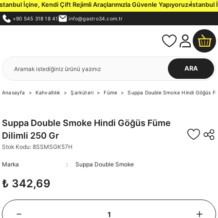
nbul İçine, Kendi Çift Rejimli Araçlarımızla Güvenle Yapıyoruz.
İstanbul İç
+90 545 318 18 41
info@gastro34.com.tr
ARA
Anasayfa
Kahvaltılık
Şarküteri
Füme
Suppa Double Smoke Hindi Göğüs Füm
Suppa Double Smoke Hindi Göğüs Füme
Dilimli 250 Gr
Stok Kodu: 8SSMSGK57H
Marka
Suppa Double Smoke
₺ 342,69