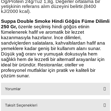
Og/Protein 24g/Tuz 1,8g. Değerler ortalama bir
yetişkinin referans alım düzeyini belirtir.(8400
kJ/2000 kcal).
Suppa Double Smoke Hindi Göğüs Füme Dilimli
250 Gr,
özenle seçilmiş hindi göğüs etinin
fümelenerek hafif ve aromatik bir lezzet
kazanmasıyla hazırlanır. İnce dilimleri,
sandviçlerden salatalara, kahvaltılardan hafif ana
yemeklere kadar geniş bir kullanım alanı sunar.
Düşük yağ oranı ve yumuşak dokusuyla hem
sağlıklı hem de lezzetli bir alternatif arayanlar için
ideal bir üründür. Restoranlar, oteller ve
profesyonel mutfaklar için pratik ve kaliteli bir
çözüm sunar.
Yorumlar
Taksit Seçenekleri
Bu ürüne ilk yorumu siz yapın!