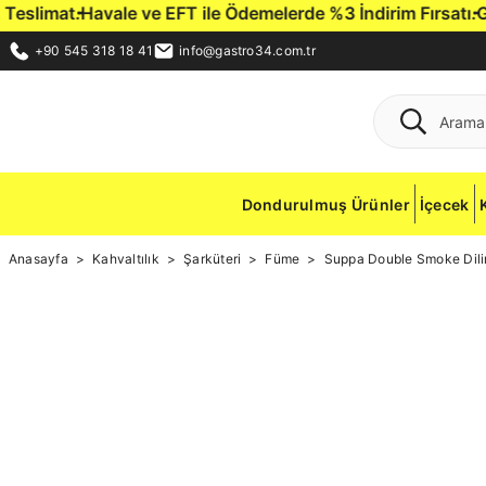
slimat.
Havale ve EFT ile Ödemelerde %3 İndirim Fırsatı.
Gast
+90 545 318 18 41
info@gastro34.com.tr
Dondurulmuş Ürünler
İçecek
Anasayfa
Kahvaltılık
Şarküteri
Füme
Suppa Double Smoke Dili