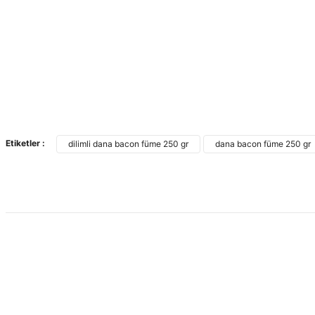
Etiketler :
dilimli dana bacon füme 250 gr
dana bacon füme 250 gr