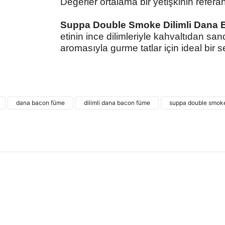
Değerler ortalama bir yetişkinin referan
Suppa Double Smoke Dilimli Dana 
etinin ince dilimleriyle kahvaltıdan sa
aromasıyla gurme tatlar için ideal bir s
Bu ürünün fiyat bilgisi, resim, ürün açıklamalarında
kullanarak tarafımıza iletebilirsiniz.
Bu ürü
Görüş ve önerileriniz için teşekkür ederiz.
dana bacon füme
dilimli dana bacon füme
suppa double smok
Ürün resmi kalitesiz, bozuk veya görüntülenemiyor.
Ürün açıklamasında eksik bilgiler bulunuyor.
Ürün bilgilerinde hatalar bulunuyor.
Ürün fiyatı diğer sitelerden daha pahalı.
Bu ürüne benzer farklı alternatifler olmalı.