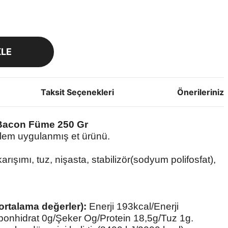
KLE
Taksit Seçenekleri
Önerileriniz
Bacon Füme 250 Gr
lem uygulanmış et ürünü.
rışımı, tuz, nişasta, stabilizör(sodyum polifosfat),
 ortalama değerler):
Enerji 193kcal/Enerji
nhidrat 0g/Şeker Og/Protein 18,5g/Tuz 1g.