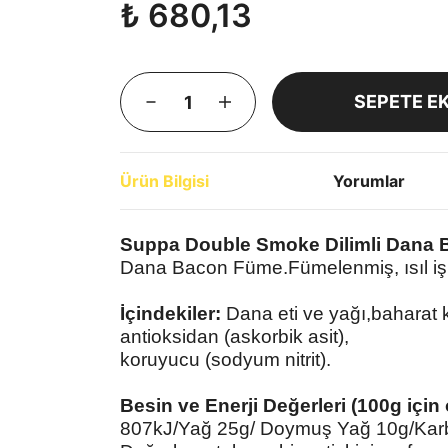
₺ 680,13
SEPETE E
Ürün Bilgisi
Yorumlar
Suppa Double Smoke Dilimli Dana 
Dana Bacon Füme.Fümelenmiş, ısıl iş
İçindekiler:
Dana eti ve yağı,baharat ka
antioksidan (askorbik asit),
koruyucu (sodyum nitrit).
Besin ve Enerji Değerleri (100g için
807kJ/Yağ 25g/ Doymuş Yağ 10g/Karbo