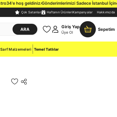
4'e hoş geldiniz.
Gönderimlerimizi Sadece İstanbul İçine, K
Çok Satanlar
Haftanın Ürünleri
Kampanyalar
Hakkımızda
Giriş Yap
ARA
Sepetim
Üye Ol
Sarf Malzemeleri
Temel Tatlılar