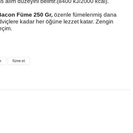
s alım düzeyini belirtir.(8400 kJ/2000 kcal).
Bacon Füme 250 Gr,
özenle fümelenmiş dana
ndviçlere kadar her öğüne lezzet katar. Zengin
eçim.
 ve diğer konularda yetersiz gördüğünüz noktaları öneri formunu
ne ilk yorumu siz yapın!
e
füme et
Yorum Yaz