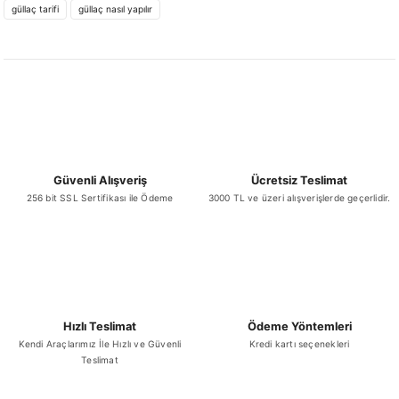
güllaç tarifi
güllaç nasıl yapılır
Ürün resmi kalitesiz, bozuk veya görüntülenemiyor.
Ürün açıklamasında eksik bilgiler bulunuyor.
Ürün bilgilerinde hatalar bulunuyor.
Ürün fiyatı diğer sitelerden daha pahalı.
Bu ürüne benzer farklı alternatifler olmalı.
Güvenli Alışveriş
Ücretsiz Teslimat
256 bit SSL Sertifikası ile Ödeme
3000 TL ve üzeri alışverişlerde geçerlidir.
Gönder
Hızlı Teslimat
Ödeme Yöntemleri
Kendi Araçlarımız İle Hızlı ve Güvenli
Kredi kartı seçenekleri
Teslimat