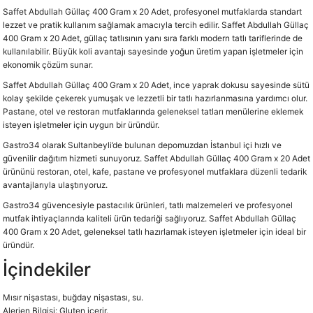
Saffet Abdullah Güllaç 400 Gram x 20 Adet, profesyonel mutfaklarda standart
lezzet ve pratik kullanım sağlamak amacıyla tercih edilir. Saffet Abdullah Güllaç
400 Gram x 20 Adet, güllaç tatlısının yanı sıra farklı modern tatlı tariflerinde de
kullanılabilir. Büyük koli avantajı sayesinde yoğun üretim yapan işletmeler için
ekonomik çözüm sunar.
Saffet Abdullah Güllaç 400 Gram x 20 Adet, ince yaprak dokusu sayesinde sütü
kolay şekilde çekerek yumuşak ve lezzetli bir tatlı hazırlanmasına yardımcı olur.
Pastane, otel ve restoran mutfaklarında geleneksel tatları menülerine eklemek
isteyen işletmeler için uygun bir üründür.
Gastro34 olarak Sultanbeyli’de bulunan depomuzdan İstanbul içi hızlı ve
güvenilir dağıtım hizmeti sunuyoruz. Saffet Abdullah Güllaç 400 Gram x 20 Adet
ürününü restoran, otel, kafe, pastane ve profesyonel mutfaklara düzenli tedarik
avantajlarıyla ulaştırıyoruz.
Gastro34 güvencesiyle pastacılık ürünleri, tatlı malzemeleri ve profesyonel
mutfak ihtiyaçlarında kaliteli ürün tedariği sağlıyoruz. Saffet Abdullah Güllaç
400 Gram x 20 Adet, geleneksel tatlı hazırlamak isteyen işletmeler için ideal bir
üründür.
İçindekiler
Mısır nişastası, buğday nişastası, su.
Alerjen Bilgisi: Gluten içerir.