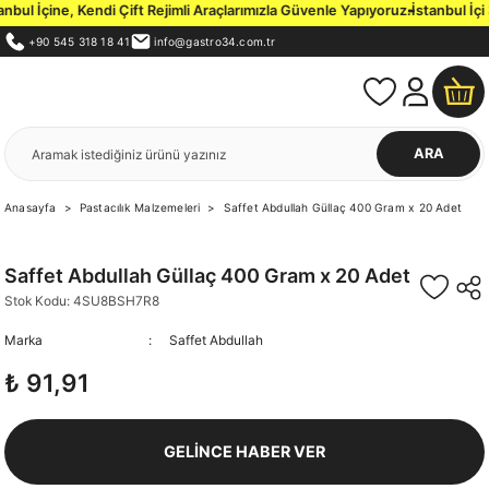
 Çift Rejimli Araçlarımızla Güvenle Yapıyoruz.
İstanbul İçi 3000 TL ve Üzer
+90 545 318 18 41
info@gastro34.com.tr
ARA
Anasayfa
Pastacılık Malzemeleri
Saffet Abdullah Güllaç 400 Gram x 20 Adet
Saffet Abdullah Güllaç 400 Gram x 20 Adet
Stok Kodu: 4SU8BSH7R8
Marka
Saffet Abdullah
₺ 91,91
GELİNCE HABER VER