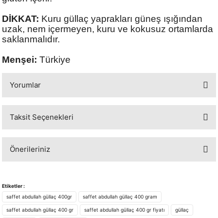
DİKKAT:
Kuru güllaç yaprakları güneş ışığından
uzak, nem içermeyen, kuru ve kokusuz ortamlarda
saklanmalıdır.
Menşei:
Türkiye
Yorumlar
Taksit Seçenekleri
Bu ürüne ilk yorumu siz yapın!
Önerileriniz
Yorum Yaz
Bu ürünün fiyat bilgisi, resim, ürün açıklamalarında ve diğer konularda
yetersiz gördüğünüz noktaları öneri formunu kullanarak tarafımıza
Etiketler :
iletebilirsiniz.
saffet abdullah güllaç 400gr
saffet abdullah güllaç 400 gram
Görüş ve önerileriniz için teşekkür ederiz.
saffet abdullah güllaç 400 gr
saffet abdullah güllaç 400 gr fiyatı
güllaç